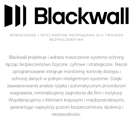
NOWOCZESNE I INTELIGENTNE ROZWI
ĄZANIA DLA TWOJEGO
BEZPIECZEŃSTWA
Blackwall projektuje i wdraża nowoczesne systemy ochrony,
łącząc bezpieczeństwo fizyczne, cyfrowe i strategiczne. Nasze
oprogramowanie integruje monitoring, kontrolę dostępu i
ochronę danych w jednym inteligentnym systemie. Dzięki
zaawansowanej analizie ryzyka i automatycznym procedurom
reagowania, minimalizujemy zagrożenia dla firm i instytucji.
Współpracujemy z klientami krajowymi i międzynarodowymi,
gwarantując najwyższy poziom bezpieczeństwa, dyskrecji i
niezawodności.