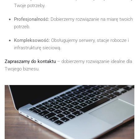
Twoje potrzeby.
Profesjonalność:
Dobierzemy rozwiązanie na miarę twoich
potrzeb.
Kompleksowość:
Obsługujemy serwery, stacje robocze i
infrastrukturę sieciową.
Zapraszamy do kontaktu
– dobierzemy rozwiązanie idealne dla
Twojego biznesu.