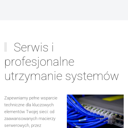
Serwis i
profesjonalne
utrzymanie systemów
Zapewniamy pełne wsparcie
techniczne dla kluczowych
elementów Twojej sieci: od
zaawansowanych macierzy
serwerowych, przez